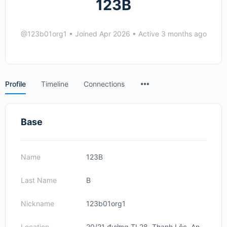
123B
@123b01org1
•
Joined Apr 2026
•
Active 3 months ago
Menu
Profile
Timeline
Connections
Items
Base
Name
123B
Last Name
B
Nickname
123b01org1
Location
20/21 đường TL28, Thạnh Lộc, An