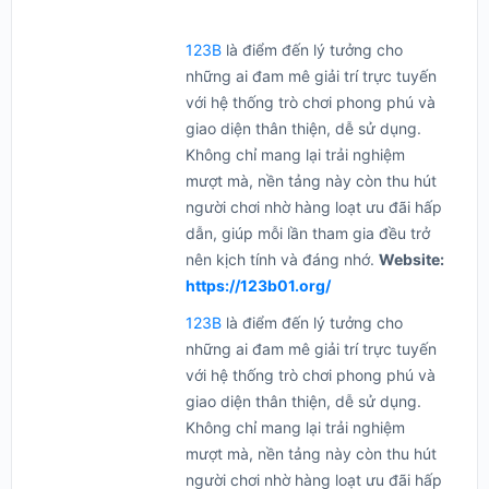
123B
là điểm đến lý tưởng cho
những ai đam mê giải trí trực tuyến
với hệ thống trò chơi phong phú và
giao diện thân thiện, dễ sử dụng.
Không chỉ mang lại trải nghiệm
mượt mà, nền tảng này còn thu hút
người chơi nhờ hàng loạt ưu đãi hấp
dẫn, giúp mỗi lần tham gia đều trở
nên kịch tính và đáng nhớ.
Website:
https://123b01.org/
123B
là điểm đến lý tưởng cho
những ai đam mê giải trí trực tuyến
với hệ thống trò chơi phong phú và
giao diện thân thiện, dễ sử dụng.
Không chỉ mang lại trải nghiệm
mượt mà, nền tảng này còn thu hút
người chơi nhờ hàng loạt ưu đãi hấp