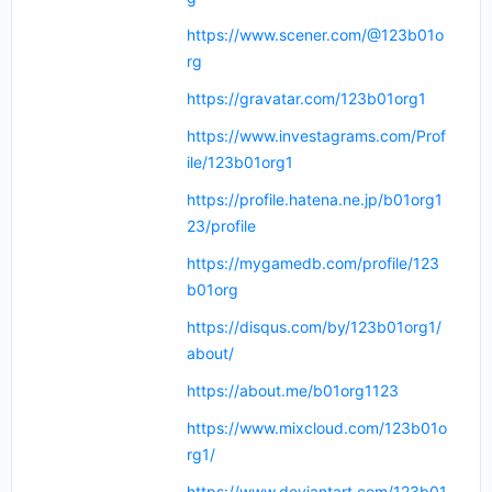
https://www.scener.com/@123b01o
rg
https://gravatar.com/123b01org1
https://www.investagrams.com/Prof
ile/123b01org1
https://profile.hatena.ne.jp/b01org1
23/profile
https://mygamedb.com/profile/123
b01org
https://disqus.com/by/123b01org1/
about/
https://about.me/b01org1123
https://www.mixcloud.com/123b01o
rg1/
https://www.deviantart.com/123b01