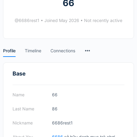
66
@6686rest1
•
Joined May 2026
•
Not recently active
Menu
Profile
Timeline
Connections
Items
Base
Name
66
Last Name
86
Nickname
6686rest1
About You
6686
sở hữu danh mục trò chơi