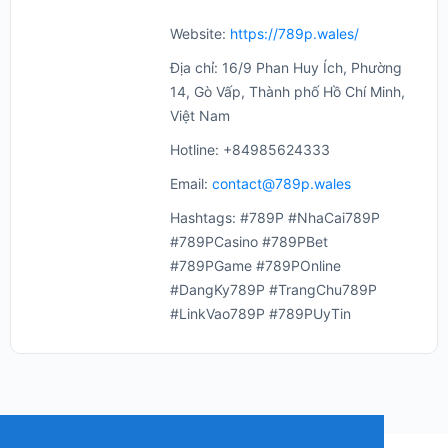
Website:
https://789p.wales/
Địa chỉ: 16/9 Phan Huy Ích, Phường
14, Gò Vấp, Thành phố Hồ Chí Minh,
Việt Nam
Hotline: +84985624333
Email:
contact@789p.wales
Hashtags: #789P #NhaCai789P
#789PCasino #789PBet
#789PGame #789POnline
#DangKy789P #TrangChu789P
#LinkVao789P #789PUyTin