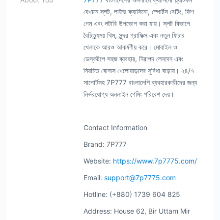
যেখানে স্লট, লাইভ ক্যাসিনো, স্পোর্টস বেটিং, ফিশ
গেম এবং লটারি উপভোগ করা যায়। স্লট বিভাগে
বৈচিত্র্যময় থিম, সুন্দর গ্রাফিক্স এবং নতুন ফিচার
খেলাকে আরও আকর্ষণীয় করে। মোবাইল ও
ডেস্কটপে সহজ ব্যবহার, নিরাপদ লেনদেন এবং
নিয়মিত বোনাস খেলোয়াড়দের সুবিধা বাড়ায়। ২৪/৭
সাপোর্টসহ 7P777 বাংলাদেশি ব্যবহারকারীদের জন্য
নির্ভরযোগ্য অনলাইন গেমিং পরিবেশ দেয়।
Contact Information
Brand: 7P777
Website:
https://www.7p7775.com/
Email:
support@7p7775.com
Hotline: (+880) 1739 604 825
Address: House 62, Bir Uttam Mir