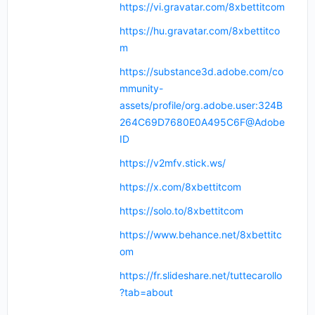
https://vi.gravatar.com/8xbettitcom
https://hu.gravatar.com/8xbettitco
m
https://substance3d.adobe.com/co
mmunity-
assets/profile/org.adobe.user:324B
264C69D7680E0A495C6F@Adobe
ID
https://v2mfv.stick.ws/
https://x.com/8xbettitcom
https://solo.to/8xbettitcom
https://www.behance.net/8xbettitc
om
https://fr.slideshare.net/tuttecarollo
?tab=about