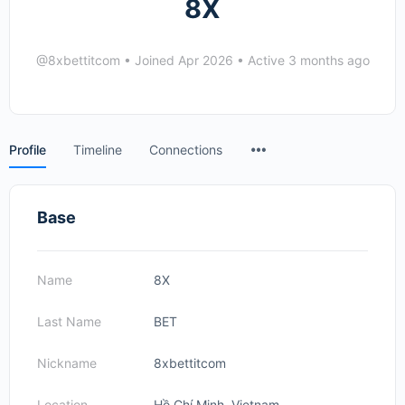
8X
@8xbettitcom
•
Joined Apr 2026
•
Active 3 months ago
Menu
Profile
Timeline
Connections
Items
Base
Name
8X
Last Name
BET
Nickname
8xbettitcom
Location
Hồ Chí Minh, Vietnam