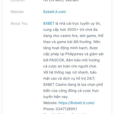
Website
8xbett.it.com
About You
8XBET
là nhà cái trực tuyến uy tín,
cung cấp hơn 3000+ trò chơi đa
dạng như casino live, slot game, thể
thao và game bài đổi thưởng. Nền
tảng hoạt động minh bạch, được
cấp phép tại Philippines và giám sát
bởi PAGCOR, đảm bảo môi trường
cá cược an toàn cho người chơi.
Với hệ thống nạp rút nhanh, bảo
mật cao và dịch vụ hỗ trợ 24/7,
8XBET Casino đang là lựa chọn phổ
biến của cộng đồng cá cược trực
tuyến hiện nay.
Website:
https://8xbett.it.com/
Phone: 0347128951