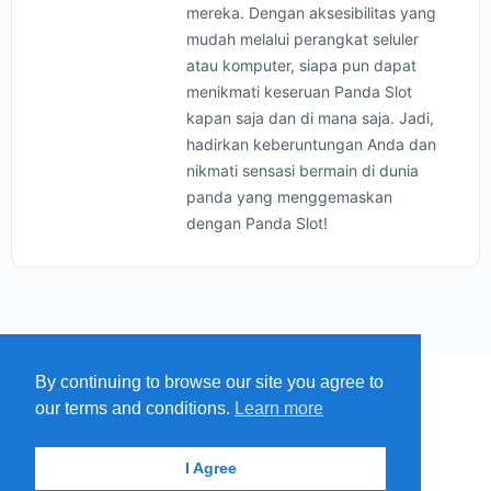
mereka. Dengan aksesibilitas yang
mudah melalui perangkat seluler
atau komputer, siapa pun dapat
menikmati keseruan Panda Slot
kapan saja dan di mana saja. Jadi,
hadirkan keberuntungan Anda dan
nikmati sensasi bermain di dunia
panda yang menggemaskan
dengan Panda Slot!
By continuing to browse our site you agree to
MENU
MAP
SUBMIT A SPRING
our terms and conditions.
Learn more
ITEMS
© 2026 - Find A Spring
I Agree