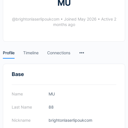
MU
@brightonlaserlipoukcom
•
Joined May 2026
•
Active 2
months ago
Menu
Profile
Timeline
Connections
Items
Base
Name
MU
Last Name
88
Nickname
brightonlaserlipoukcom