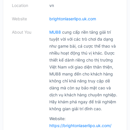
Location
vn
Website
brightonlaserlipo.uk.com
About You
MU88
cung cấp nền tảng giải trí
tuyệt vời với các trò chơi đa dạng
như game bài, cá cược thể thao và
nhiều hoạt động thú vị khác. Được
thiết kế dành riêng cho thị trường
Việt Nam với giao diện thân thiện,
MU88 mang đến cho khách hàng
không chỉ khả năng truy cập dễ
dàng mà còn sự bảo mật cao và
dịch vụ khách hàng chuyên nghiệp.
Hãy khám phá ngay để trải nghiệm
không gian giải trí đỉnh cao.
Website:
https://brightonlaserlipo.uk.com/