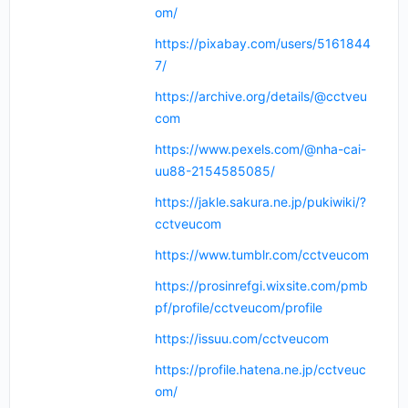
om/
https://pixabay.com/users/5161844
7/
https://archive.org/details/@cctveu
com
https://www.pexels.com/@nha-cai-
uu88-2154585085/
https://jakle.sakura.ne.jp/pukiwiki/?
cctveucom
https://www.tumblr.com/cctveucom
https://prosinrefgi.wixsite.com/pmb
pf/profile/cctveucom/profile
https://issuu.com/cctveucom
https://profile.hatena.ne.jp/cctveuc
om/