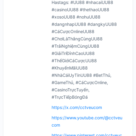
Hastags: #UU88 #nhacaiUU88
#casinoUU88 #thethaoUU88
#xosoUU88 #nohuUU88
#dangnhapUU88 #dangkyUU88
#CáCượcOnlineUU88
#ChơiLàThắngCùngUU88
#TrảiNghiệmCùngUU88
#GiảiTríĐỉnhCaoUU88
#ThếGiớiCáCượcUU88
#KhuyếnMãiUU88
#NhàCáiUyTínUU88 #BetThủ,
#GameThủ, #CáCượcOnline,
#CasinoTrựcTuyến,
#TrựcTiếpBóngĐá
https://x.com/cctveucom
https://www.youtube.com/@cctveu
com
https://www.pinterest.com/cctveuc