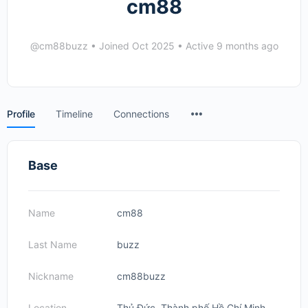
cm88
@cm88buzz
•
Joined Oct 2025
•
Active 9 months ago
Menu
Profile
Timeline
Connections
Items
Base
Name
cm88
Last Name
buzz
Nickname
cm88buzz
Location
Thủ Đức, Thành phố Hồ Chí Minh,