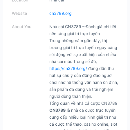
Website
cn3789.org
About You
Nhà cái CN3789 – Đánh giá chi tiết
nền tảng giải trí trực tuyến
Trong những năm gần đây, thị
trường giải trí trực tuyến ngày càng
sôi động với sự xuất hiện của nhiều
nhà cái mới. Trong số đó,
https://cn3789.org/
đang dần thu
hút sự chú ý của đông đảo người
chơi nhờ hệ thống vận hành ổn định,
sản phẩm đa dạng và trải nghiệm
người dùng thân thiện.
Tổng quan về nhà cá cược CN3789
CN3789
là nhà cá cược trực tuyến
cung cấp nhiều loại hình giải trí như
cá cược thể thao, casino online, slot