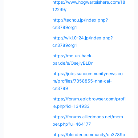
https://www.hogwartsishere.com/18
12299/
http://techou.jp/index.php?
cn3789org1
http://wiki.0-24.jp/index.php?
cn3789org1
https://md.un-hack-
bar.de/s/OsejlyBLDr
https://jobs.suncommunitynews.co
m/profiles/7858855-nha-cai-
cn3789
https://forum.epicbrowser.com/profi
le.php?id=134933
https://forums.alliedmods.net/mem
ber.php?u=464177
https://blender.community/cn3789o