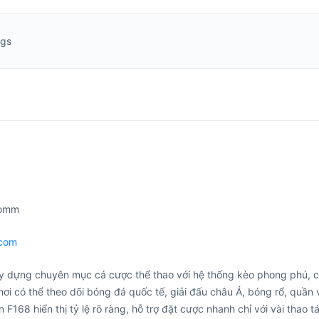
ngs
comm
.com
 dựng chuyên mục cá cược thể thao với hệ thống kèo phong phú, cập
ơi có thể theo dõi bóng đá quốc tế, giải đấu châu Á, bóng rổ, quần
n F168 hiển thị tỷ lệ rõ ràng, hỗ trợ đặt cược nhanh chỉ với vài thao 