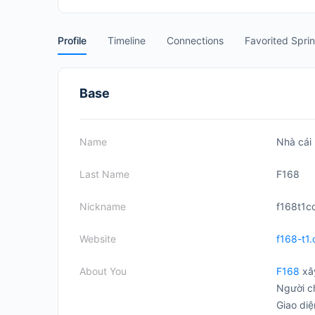
Profile
Timeline
Connections
Favorited Spri
Base
Name
Nhà cái
Last Name
F168
Nickname
f168t1
Website
f168-t1
About You
F168
xây
Người ch
Giao diệ