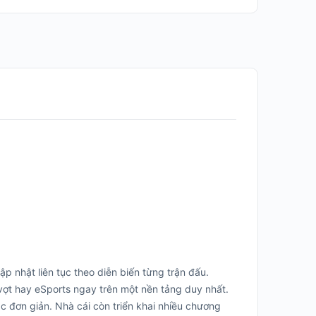
 nhật liên tục theo diễn biến từng trận đấu.
 vợt hay eSports ngay trên một nền tảng duy nhất.
tác đơn giản. Nhà cái còn triển khai nhiều chương