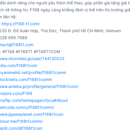
 đãi dành riêng cho người yêu thích thể thao, góp phần gia tăng giá t
h về thông tin, F168 ngày càng khẳng định vị thế trên thị trường giải
n liên hệ:
:
https://f168-t1.com/
: 530 Đ. Đỗ Xuân Hợp, Thủ Đức, Thành phố Hồ Chí Minh, Vietnam
: 028 999 7989
ntact@f168t1.com
g: #F168 #F168T1 #F168T1COM
/www.nicovideo.jp/user/144120033
qiita.com/f168t1com
myanimelist.net/profile/f168t1comm
/stocktwits.com/f168t1comm
/www.ameba.jp/profile/general/f168t1com/
coolors.co/u/F168
/anyflip.com/homepage/vfyca#About
/leetcode.com/u/f168t1comm/
/www.jigsawplanet.com/f168t1com
/about.me/f168t1comm/
/replit.com/@f168t1com