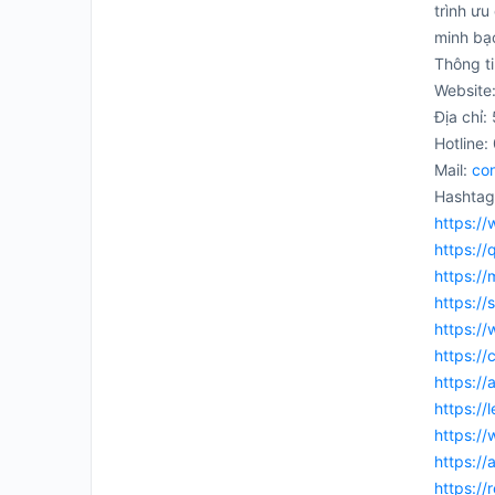
trình ưu
minh bạc
Thông ti
Website
Địa chỉ
Hotline
Mail:
co
Hashta
https:/
https://
https://
https:/
https:/
https://
https:/
https:/
https:/
https:/
https:/