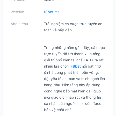
Website
f8bet.me
About You
Trải nghiệm cá cược trực tuyến an
toàn và hấp dẫn
Trong những năm gần đây, cá cược
trực tuyến đã trở thành xu hướng
giải trí phổ biến tại châu Á. Giữa rất
nhiều lựa chọn,
F8bet
nổi bật nhờ
định hướng phát triển bền vững,
đặt yếu tố an toàn và minh bạch lên
hàng đầu. Nền tảng này áp dụng
công nghệ bảo mật hiện đại, giúp
mọi giao dịch nạp rút và thông tin
cá nhân của người chơi luôn được
bảo vệ chặt chẽ.