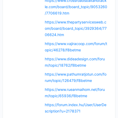
https://www.crossroadsbaitandtack
le.com/board/board_topic/9053260
/7706619.htm
https://www.thepartyservicesweb.c
om/board/board_topic/3929364/77
06624.htm
https://www.vajiracoop.com/forum/t
opic/46278/f8betme
https://www.dideadesign.com/foru
m/topic/18762/f8betme
https://www.pathumratjotun.com/fo
rum/topic/126479/f8betme
https://www.rueanmaihom.net/foru
m/topic/65936/f8betme
https://forum.index.hu/User/UserDe
scription?u=2178371