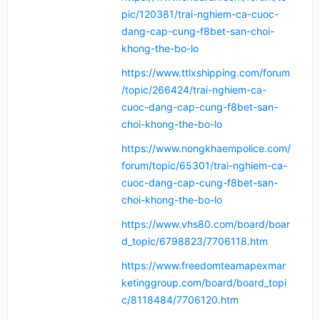
pic/120381/trai-nghiem-ca-cuoc-
dang-cap-cung-f8bet-san-choi-
khong-the-bo-lo
https://www.ttlxshipping.com/forum
/topic/266424/trai-nghiem-ca-
cuoc-dang-cap-cung-f8bet-san-
choi-khong-the-bo-lo
https://www.nongkhaempolice.com/
forum/topic/65301/trai-nghiem-ca-
cuoc-dang-cap-cung-f8bet-san-
choi-khong-the-bo-lo
https://www.vhs80.com/board/boar
d_topic/6798823/7706118.htm
https://www.freedomteamapexmar
ketinggroup.com/board/board_topi
c/8118484/7706120.htm