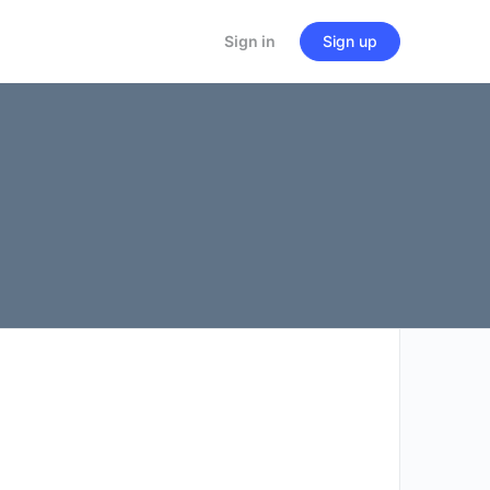
Sign in
Sign up