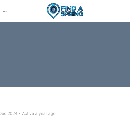
More
options
Dec 2024
•
Active a year ago