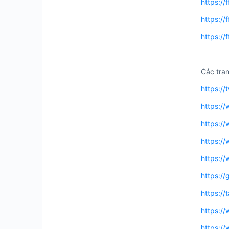
https://
https://
https://
Các tra
https://
https:/
https://
https://
https:/
https://
https:/
https:/
https:/