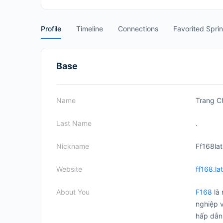
Profile
Timeline
Connections
Favorited Spri
Base
Name
Trang C
Last Name
.
Nickname
Ff168lat
Website
ff168.lat
About You
F168
là 
nghiệp v
hấp dẫn