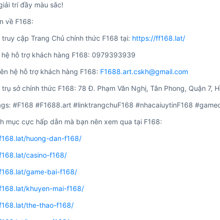
 giải trí đầy màu sắc!
n về F168:
ỉ truy cập Trang Chủ chính thức F168 tại:
https://ff168.lat/
ên hệ hỗ trợ khách hàng F168: 0979393939
liên hệ hỗ trợ khách hàng F168:
F1688.art.cskh@gmail.com
ỉ trụ sở chính thức F168: 78 Đ. Phạm Văn Nghị, Tân Phong, Quận 7,
ags: #F168 #F1688.art #linktrangchuF168 #nhacaiuytinF168 #game
h mục cực hấp dẫn mà bạn nên xem qua tại F168:
ff168.lat/huong-dan-f168/
ff168.lat/casino-f168/
ff168.lat/game-bai-f168/
ff168.lat/khuyen-mai-f168/
ff168.lat/the-thao-f168/