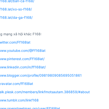
ff168.lat/ban-ca-f168/
ff168.lat/xo-so-f168/
ff168.lat/da-ga-f168/
ng mạng xã hội khác F168:
twitter.com/Ff168lat
/www.youtube.com/@Ff168lat
www.pinterest.com/Ff168lat/
www.linkedin.com/in/ff168lat/
/www.blogger.com/profile/09819809085695051861
gravatar.com/ff168lat
/talk.plesk.com/members/linkfmotsautam.386859/#about
/www.tumblr.com/linkf168
/www.openstreetmap.org/user/Ff168lat