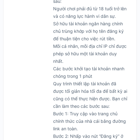
sau:
Người chơi phải đủ từ 18 tuổi trở lên
và có năng lực hành vi dân sự.
Sở hữu tài khoản ngân hàng chính
chủ trùng khớp với họ tên đăng ký
để thuận tiện cho việc rút tiền.
Mỗi cá nhân, mỗi địa chỉ IP chỉ được
phép sở hữu một tài khoản duy
nhất.
Các bước khởi tạo tài khoản nhanh
chóng trong 1 phút
Quy trình thiết lập tài khoản đã
được tối giản hóa tối đa để bất kỳ ai
cũng có thể thực hiện được. Bạn chỉ
cần làm theo các bước sau:
Bước 1: Truy cập vào trang chủ
chính thức của nhà cái bằng đường
link an toàn.
Bước 2: Nhấp vào nút “Đăng ký” ở