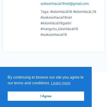
soikeonhacai18net@gmail.com
Tags: #kèonhàcái18 #kèonhàcái_18
#soikeonhacai18net
#kèonhàcái18giaitri
#trangchu_kèonhàcái18
#soikeonhacai18
By continuing to browse our site you agree to
MENU
MAP
SUBMIT A SPRING
our terms and conditions.
Learn more
ITEMS
© 2026 - Find A Spring
I Agree