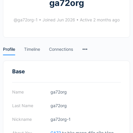
ga72org
@ga72org-1
•
Joined Jun 2026
•
Active 2 months ago
Menu
Profile
Timeline
Connections
Items
Base
Name
ga72org
Last Name
ga72org
Nickname
ga72org-1
About You
GA72
tự hào mang đến nền tảng