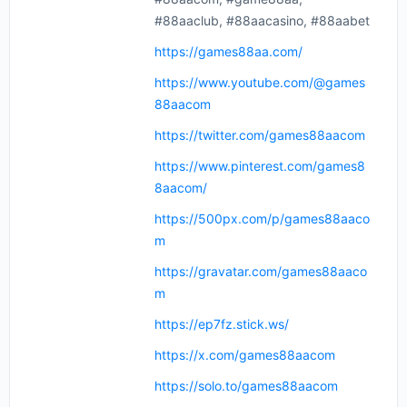
#88aaclub, #88aacasino, #88aabet
https://games88aa.com/
https://www.youtube.com/@games
88aacom
https://twitter.com/games88aacom
https://www.pinterest.com/games8
8aacom/
https://500px.com/p/games88aaco
m
https://gravatar.com/games88aaco
m
https://ep7fz.stick.ws/
https://x.com/games88aacom
https://solo.to/games88aacom