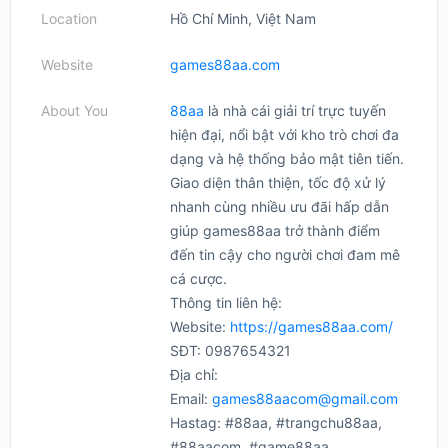
Location
Hồ Chí Minh, Việt Nam
Website
games88aa.com
About You
88aa
là nhà cái giải trí trực tuyến
hiện đại, nổi bật với kho trò chơi đa
dạng và hệ thống bảo mật tiên tiến.
Giao diện thân thiện, tốc độ xử lý
nhanh cùng nhiều ưu đãi hấp dẫn
giúp games88aa trở thành điểm
đến tin cậy cho người chơi đam mê
cá cược.
Thông tin liên hệ:
Website:
https://games88aa.com/
SĐT: 0987654321
Địa chỉ:
Email:
games88aacom@gmail.com
Hastag: #88aa, #trangchu88aa,
#88aacom, #game88aa,