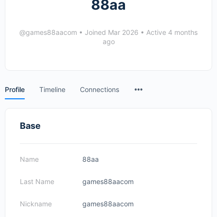
88aa
@games88aacom
•
Joined Mar 2026
•
Active 4 months
ago
Menu
Profile
Timeline
Connections
Items
Base
Name
88aa
Last Name
games88aacom
Nickname
games88aacom