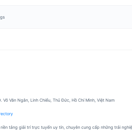
ngs
. Võ Văn Ngân, Linh Chiểu, Thủ Đức, Hồ Chí Minh, Việt Nam
rectory
 nền tảng giải trí trực tuyến uy tín, chuyên cung cấp những trải ng