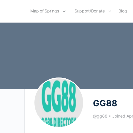
Map of Springs
Support/Donate
Blog
GG88
@gg88
•
Joined Ap