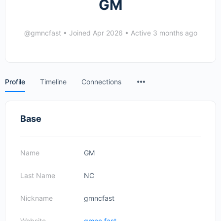
GM
@gmncfast
•
Joined Apr 2026
•
Active 3 months ago
Menu
Profile
Timeline
Connections
Items
Base
Name
GM
Last Name
NC
Nickname
gmncfast
Website
gmnc.fast