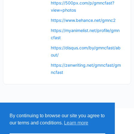
https://500px.com/p/gmncfast?
view=photos
https://www.behance.net/gmnc2
https://myanimelist.net/profile/gmn
cfast
https://disqus.com/by/gmncfast/ab
out/
https://zenwriting.net/gmncfast/gm
ncfast
By continuing to browse our site you agree to
MENU
MAP
SUBMIT A SPRING
our terms and conditions.
Learn more
ITEMS
© 2026 - Find A Spring