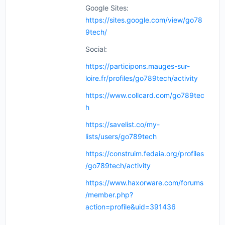
Google Sites:
https://sites.google.com/view/go78
9tech/
Social:
https://participons.mauges-sur-
loire.fr/profiles/go789tech/activity
https://www.collcard.com/go789tec
h
https://savelist.co/my-
lists/users/go789tech
https://construim.fedaia.org/profiles
/go789tech/activity
https://www.haxorware.com/forums
/member.php?
action=profile&uid=391436