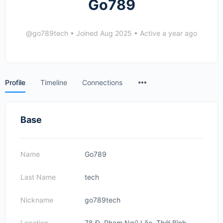
Go789
@go789tech
•
Joined Aug 2025
•
Active a year ago
Menu
Profile
Timeline
Connections
Items
Base
Name
Go789
Last Name
tech
Nickname
go789tech
Location
78 Đ. Phạm Ngũ Lão, Thới Bình,