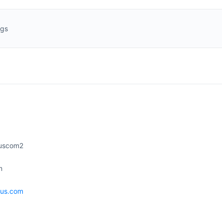
ngs
uscom2
m
us.com