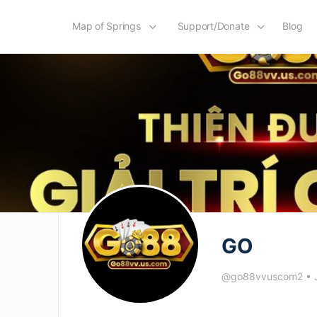
Map of Springs
Support/Donate
Blog
GO
@go88vvuscom2
•
J