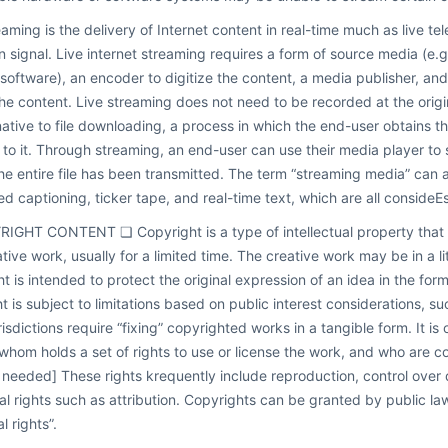
eaming is the delivery of Internet content in real-time much as live t
on signal. Live internet streaming requires a form of source media (e.
software), an encoder to digitize the content, a media publisher, and
the content. Live streaming does not need to be recorded at the origin
native to file downloading, a process in which the end-user obtains th
g to it. Through streaming, an end-user can use their media player to s
he entire file has been transmitted. The term “streaming media” can 
sed captioning, ticker tape, and real-time text, which are all consideE
GHT CONTENT ❏ Copyright is a type of intellectual property that gi
ative work, usually for a limited time. The creative work may be in a lit
t is intended to protect the original expression of an idea in the form 
t is subject to limitations based on public interest considerations, su
isdictions require “fixing” copyrighted works in a tangible form. It i
whom holds a set of rights to use or license the work, and who are c
n needed] These rights krequently include reproduction, control over 
l rights such as attribution. Copyrights can be granted by public la
al rights”.