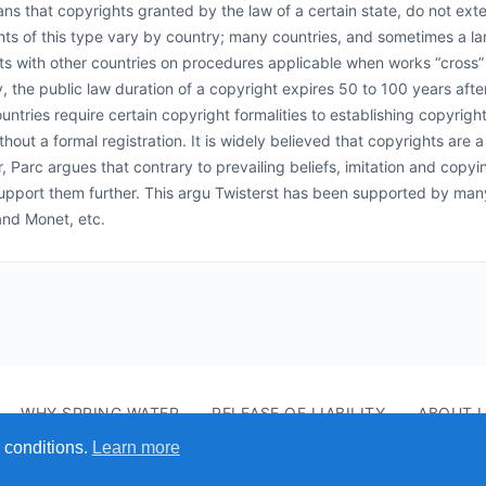
ns that copyrights granted by the law of a certain state, do not exten
ts of this type vary by country; many countries, and sometimes a l
ts with other countries on procedures applicable when works “cross” n
y, the public law duration of a copyright expires 50 to 100 years afte
ntries require certain copyright formalities to establishing copyrig
thout a formal registration. It is widely believed that copyrights are a 
 Parc argues that contrary to prevailing beliefs, imitation and copying
support them further. This argu Twisterst has been supported by ma
and Monet, etc.
WHY SPRING WATER
RELEASE OF LIABILITY
ABOUT 
 conditions.
Learn more