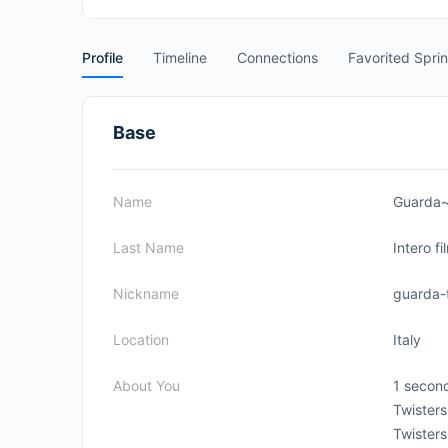
Profile
Timeline
Connections
Favorited Spri
Base
Name
Guarda~
Last Name
Intero fi
Nickname
guarda-t
Location
Italy
About You
1 second
Twisters
Twisters