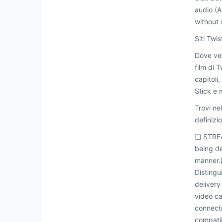
audio (A
without s
Siti Twi
Dove ved
film di 
capitoli
Stick e 
Trovi ne
definizi
❏ STREA
being de
manner.[
Distingu
delivery
video ca
connecti
compatib