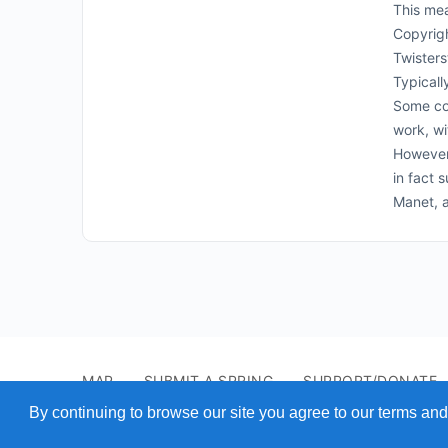
This mea
Copyrigh
Twisters
Typicall
Some cou
work, wi
However,
in fact 
Manet, 
MAP
SUBMIT A SPRING
SUPPORT/DONATE
© 2026 - Find A Spring
By continuing to browse our site you agree to our terms and