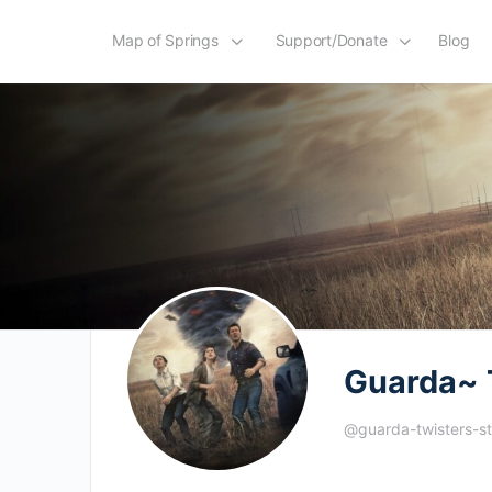
Map of Springs
Support/Donate
Blog
Guarda~ T
@guarda-twisters-st