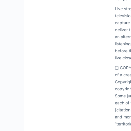
Live str
televisi
capture 
deliver 
an alter
listenin
before t
live clo
❏ COPYRI
of a cre
Copyrigh
copyrigh
Some jur
each of 
[citatio
and mora
“territori