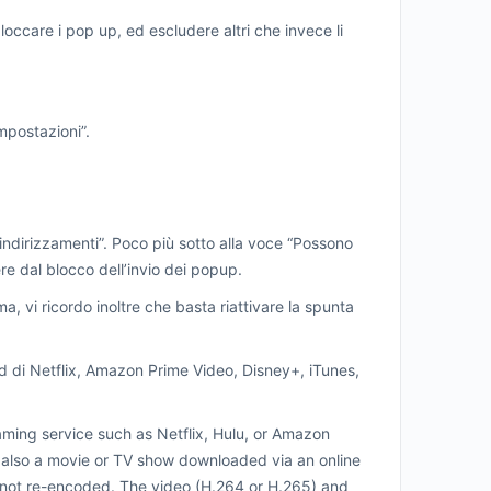
occare i pop up, ed escludere altri che invece li
Impostazioni”.
reindirizzamenti”. Poco più sotto alla voce “Possono
ere dal blocco dell’invio dei popup.
 vi ricordo inoltre che basta riattivare la spunta
oad di Netflix, Amazon Prime Video, Disney+, iTunes,
aming service such as Netflix, Hulu, or Amazon
is also a movie or TV show downloaded via an online
re not re-encoded. The video (H.264 or H.265) and