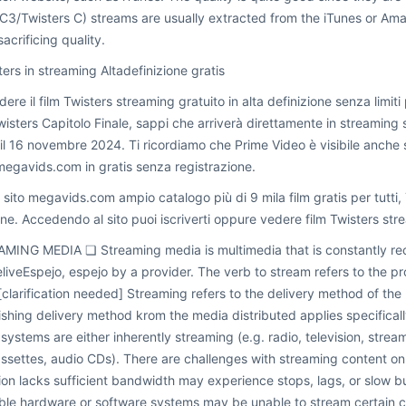
C3/Twisters C) streams are usually extracted from the iTunes or A
acrificing quality.
sters in streaming Altadefinizione gratis
ere il film Twisters streaming gratuito in alta definizione senza limiti
Twisters Capitolo Finale, sappi che arriverà direttamente in streaming
, il 16 novembre 2024. Ti ricordiamo che Prime Video è visibile anch
megavids.com in gratis senza registrazione.
l sito megavids.com ampio catalogo più di 9 mila film gratis per tutti, 
one. Accedendo al sito puoi iscriverti oppure vedere film Twisters stre
MING MEDIA ❏ Streaming media is multimedia that is constantly rec
liveEspejo, espejo by a provider. The verb to stream refers to the pro
clarification needed] Streaming refers to the delivery method of the
ishing delivery method krom the media distributed applies specifical
 systems are either inherently streaming (e.g. radio, television, stre
ssettes, audio CDs). There are challenges with streaming content on 
on lacks sufficient bandwidth may experience stops, lags, or slow bu
le hardware or software systems may be unable to stream certain c