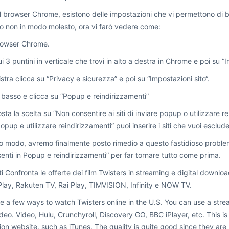
l browser Chrome, esistono delle impostazioni che vi permettono di bl
no non in modo molesto, ora vi farò vedere come:
browser Chrome.
ui 3 puntini in verticale che trovi in alto a destra in Chrome e poi su “
nistra clicca su “Privacy e sicurezza” e poi su “Impostazioni sito“.
n basso e clicca su “Popup e reindirizzamenti”
sta la scelta su “Non consentire ai siti di inviare popup o utilizzare 
popup e utilizzare reindirizzamenti” puoi inserire i siti che vuoi esclud
o modo, avremo finalmente posto rimedio a questo fastidioso problema,
enti in Popup e reindirizzamenti” per far tornare tutto come prima.
iti Confronta le offerte dei film Twisters in streaming e digital downl
lay, Rakuten TV, Rai Play, TIMVISION, Infinity e NOW TV.
e a few ways to watch Twisters online in the U.S. You can use a stre
deo. Video, Hulu, Crunchyroll, Discovery GO, BBC iPlayer, etc. This 
tion website, such as iTunes. The quality is quite good since they a