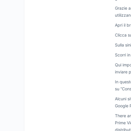
Grazie a
utilizza
Apri il 
Clicca s
Sulla si
Scorri i
Qui impo
inviare 
In quest
su “Cons
Alcuni s
Google P
There ar
Prime Vi
distribu