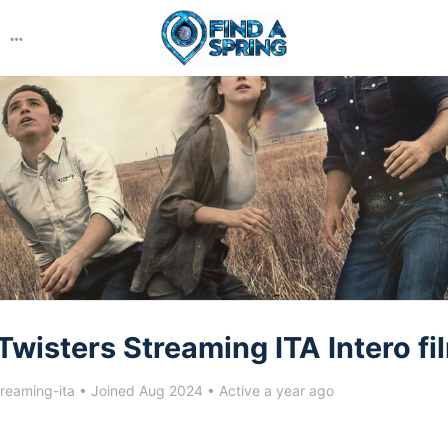
More
options
wisters Streaming ITA Intero fi
reaming-ita
•
Joined Aug 2024
•
Active a year ago