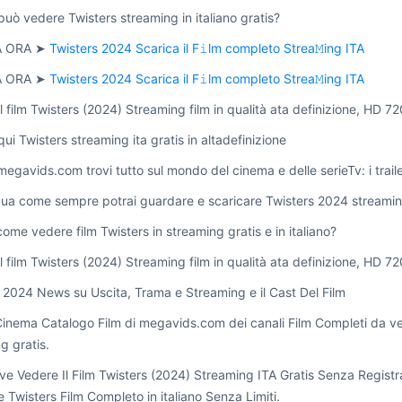
può vedere Twisters streaming in italiano gratis?
 ORA ➤
Twisters 2024 Scarica il F𝚒lm completo Strea𝙼ing ITA
 ORA ➤
Twisters 2024 Scarica il F𝚒lm completo Strea𝙼ing ITA
l film Twisters (2024) Streaming film in qualità ata definizione, HD 7
qui Twisters streaming ita gratis in altadefinizione
 megavids.com trovi tutto sul mondo del cinema e delle serieTv: i trailer 
ua come sempre potrai guardare e scaricare Twisters 2024 streaming 
ome vedere film Twisters in streaming gratis e in italiano?
l film Twisters (2024) Streaming film in qualità ata definizione, HD 7
 2024 News su Uscita, Trama e Streaming e il Cast Del Film
 Cinema Catalogo Film di megavids.com dei canali Film Completi da vede
g gratis.
e Vedere Il Film Twisters (2024) Streaming ITA Gratis Senza Registra
 Twisters Film Completo in italiano Senza Limiti.