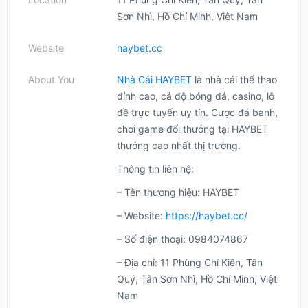
Sơn Nhì, Hồ Chí Minh, Việt Nam
Website
haybet.cc
About You
Nhà Cái HAYBET
là nhà cái thể thao
đỉnh cao, cá độ bóng đá, casino, lô
đề trực tuyến uy tín. Cược đá banh,
chơi game đổi thưởng tại HAYBET
thưởng cao nhất thị trường.
Thông tin liên hệ:
– Tên thương hiệu:
HAYBET
– Website:
https://haybet.cc/
– Số điện thoại:
0984074867
– Địa chỉ:
11 Phùng Chí Kiên, Tân
Quý, Tân Sơn Nhì, Hồ Chí Minh, Việt
Nam