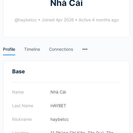
Nhà Cái
@haybetcc
•
Joined Apr 2026
•
Active 4 months ago
Menu
Profile
Timeline
Connections
Items
Base
Name
Nhà Cái
Last Name
HAYBET
Nickname
haybetcc
Location
11 Phùng Chí Kiên, Tân Quý, Tân