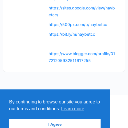
https://sites.google.com/view/hayb
etcc/
https://500px.com/p/haybetcc
https://bit.ly/m/haybetcc
https://www.blogger.com/profile/01
721205932511617255
By continuing to browse our site you agree to
MENU
MAP
SUBMIT A SPRING
our terms and conditions.
Learn more
ITEMS
© 2026 - Find A Spring
I Agree