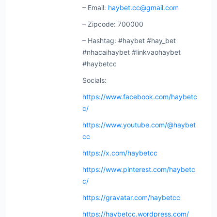
– Email:
haybet.cc@gmail.com
– Zipcode:
700000
– Hashtag:
#haybet #hay_bet
#nhacaihaybet #linkvaohaybet
#haybetcc
Socials:
https://www.facebook.com/haybetc
c/
https://www.youtube.com/@haybet
cc
https://x.com/haybetcc
https://www.pinterest.com/haybetc
c/
https://gravatar.com/haybetcc
https://haybetcc.wordpress.com/