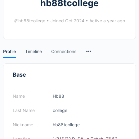
hb88tcollege
@hb88tcollege
•
Joined Oct 2024
•
Active a year ago
Menu
Profile
Timeline
Connections
Items
Base
Name
Hb88
Last Name
college
Nickname
hb88tcollege
Location
1/316/22 Đ. Đê La Thành, Tổ 52,