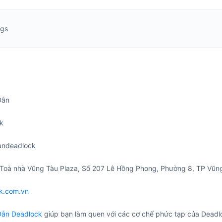
ngs
Dẫn
k
andeadlock
 Toà nhà Vũng Tàu Plaza, Số 207 Lê Hồng Phong, Phường 8, TP Vũn
k.com.vn
ẫn Deadlock
giúp bạn làm quen với các cơ chế phức tạp của Deadlo