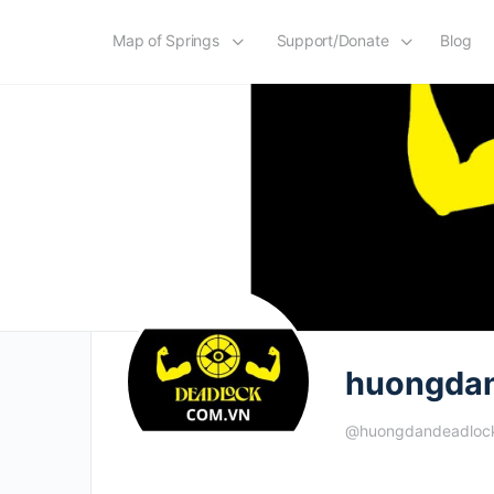
Map of Springs
Support/Donate
Blog
huongda
@huongdandeadloc