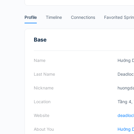
Profile
Timeline
Connections
Favorited Spri
Base
Name
Hướng 
Last Name
Deadloc
Nickname
huongd
Location
Tầng 4,
Website
deadloc
About You
Hướng D