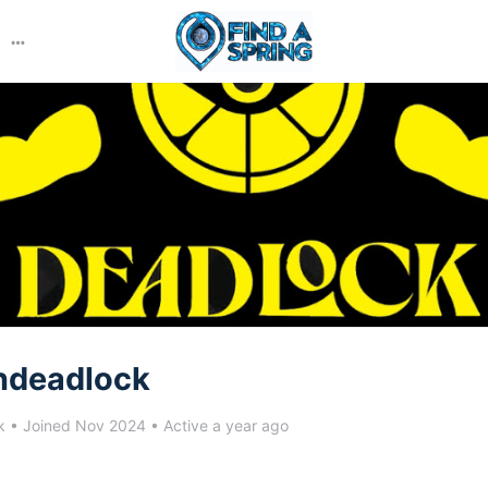
More
options
ndeadlock
k
•
Joined Nov 2024
•
Active a year ago