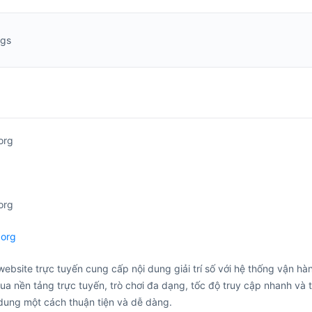
ngs
org
org
.org
website trực tuyến cung cấp nội dung giải trí số với hệ thống vận hà
a nền tảng trực tuyến, trò chơi đa dạng, tốc độ truy cập nhanh và 
dung một cách thuận tiện và dễ dàng.