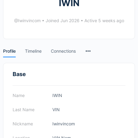
IWIN
@Iwinvincom
•
Joined Jun 2026
•
Active 5 weeks ago
Menu
Profile
Timeline
Connections
Items
Base
Name
IWIN
Last Name
VIN
Nickname
Iwinvincom
Location
Việt Nam