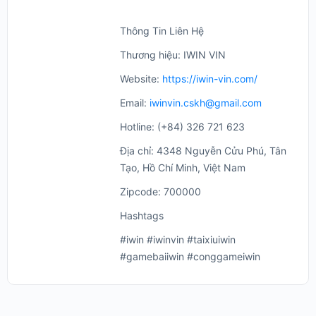
Thông Tin Liên Hệ
Thương hiệu: IWIN VIN
Website:
https://iwin-vin.com/
Email:
iwinvin.cskh@gmail.com
Hotline: (+84) 326 721 623
Địa chỉ: 4348 Nguyễn Cửu Phú, Tân
Tạo, Hồ Chí Minh, Việt Nam
Zipcode: 700000
Hashtags
#iwin #iwinvin #taixiuiwin
#gamebaiiwin #conggameiwin