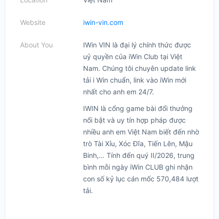
Website
iwin-vin.com
About You
IWin VIN là đại lý chính thức được
uỷ quyền của iWin Club tại Việt
Nam. Chúng tôi chuyên update link
tải i Win chuẩn, link vào iWin mới
nhất cho anh em 24/7.
IWIN là cổng game bài đổi thưởng
nổi bật và uy tín hợp pháp được
nhiều anh em Việt Nam biết đến nhờ
trò Tài Xỉu, Xóc Đĩa, Tiến Lên, Mậu
Binh,… Tính đến quý II/2026, trung
bình mỗi ngày iWin CLUB ghi nhận
con số kỷ lục cán mốc 570,484 lượt
tải.