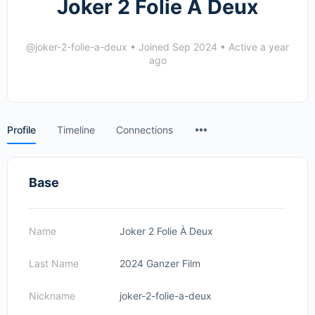
Joker 2 Folie À Deux
@joker-2-folie-a-deux
•
Joined Sep 2024
•
Active a year
ago
Menu
Profile
Timeline
Connections
Items
Base
Name
Joker 2 Folie À Deux
Last Name
2024 Ganzer Film
Nickname
joker-2-folie-a-deux