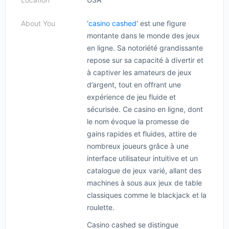
About You
‘
casino cashed
‘ est une figure
montante dans le monde des jeux
en ligne. Sa notoriété grandissante
repose sur sa capacité à divertir et
à captiver les amateurs de jeux
d’argent, tout en offrant une
expérience de jeu fluide et
sécurisée. Ce casino en ligne, dont
le nom évoque la promesse de
gains rapides et fluides, attire de
nombreux joueurs grâce à une
interface utilisateur intuitive et un
catalogue de jeux varié, allant des
machines à sous aux jeux de table
classiques comme le blackjack et la
roulette.
Casino cashed se distingue