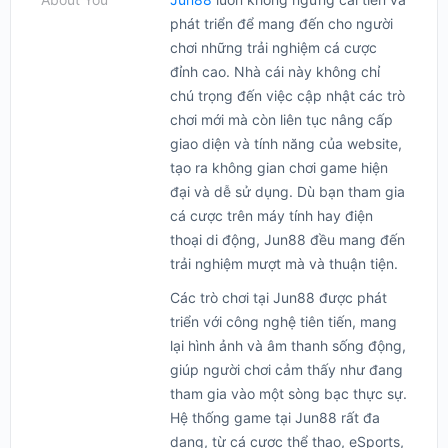
phát triển để mang đến cho người
chơi những trải nghiệm cá cược
đỉnh cao. Nhà cái này không chỉ
chú trọng đến việc cập nhật các trò
chơi mới mà còn liên tục nâng cấp
giao diện và tính năng của website,
tạo ra không gian chơi game hiện
đại và dễ sử dụng. Dù bạn tham gia
cá cược trên máy tính hay điện
thoại di động, Jun88 đều mang đến
trải nghiệm mượt mà và thuận tiện.
Các trò chơi tại Jun88 được phát
triển với công nghệ tiên tiến, mang
lại hình ảnh và âm thanh sống động,
giúp người chơi cảm thấy như đang
tham gia vào một sòng bạc thực sự.
Hệ thống game tại Jun88 rất đa
dạng, từ cá cược thể thao, eSports,