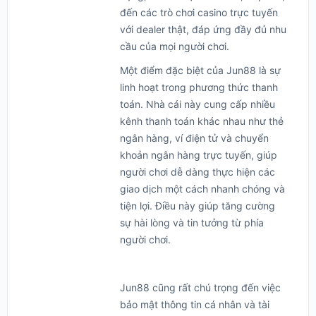
đến các trò chơi casino trực tuyến
với dealer thật, đáp ứng đầy đủ nhu
cầu của mọi người chơi.
Một điểm đặc biệt của Jun88 là sự
linh hoạt trong phương thức thanh
toán. Nhà cái này cung cấp nhiều
kênh thanh toán khác nhau như thẻ
ngân hàng, ví điện tử và chuyển
khoản ngân hàng trực tuyến, giúp
người chơi dễ dàng thực hiện các
giao dịch một cách nhanh chóng và
tiện lợi. Điều này giúp tăng cường
sự hài lòng và tin tưởng từ phía
người chơi.
Jun88 cũng rất chú trọng đến việc
bảo mật thông tin cá nhân và tài