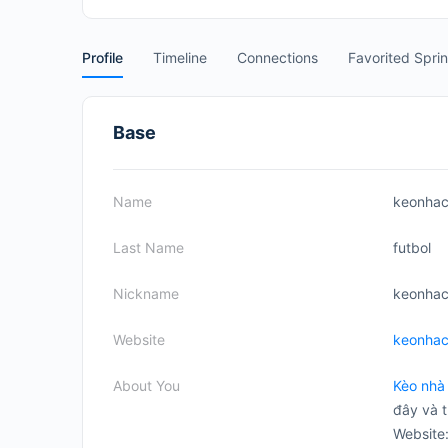
Profile
Timeline
Connections
Favorited Spri
Base
Name
keonhac
Last Name
futbol
Nickname
keonhac
Website
keonhac
About You
Kèo nhà 
đây và t
Website