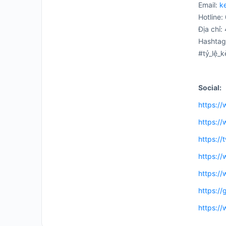
Email:
k
Hotline
Địa chỉ
Hashtag
#tỷ_lệ_
Social:
https:/
https:/
https://
https:/
https://
https:/
https://