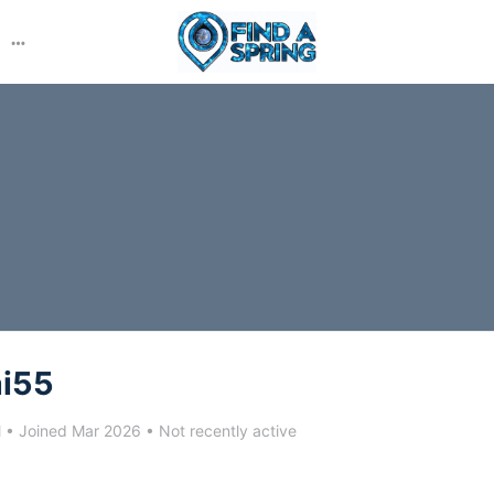
More
options
i55
l
•
Joined Mar 2026
•
Not recently active