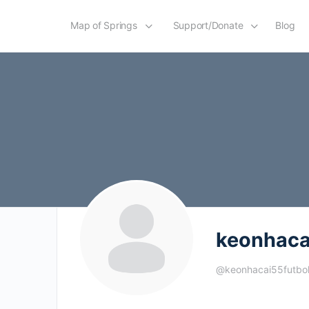
Map of Springs
Support/Donate
Blog
keonhaca
@keonhacai55futbo