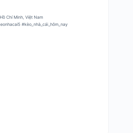
Hồ Chí Minh, Việt Nam
#keonhacai5 #kèo_nhà_cái_hôm_nay