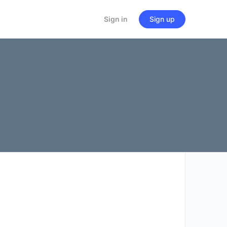
Sign in
Sign up