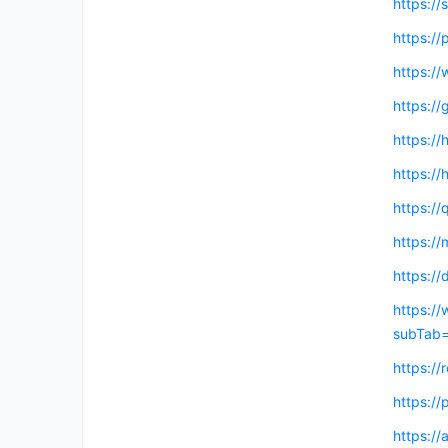
https:/
https:/
https:/
https:/
https:/
https:/
https://
https:/
https:/
https:/
subTab=
https://
https:/
https:/