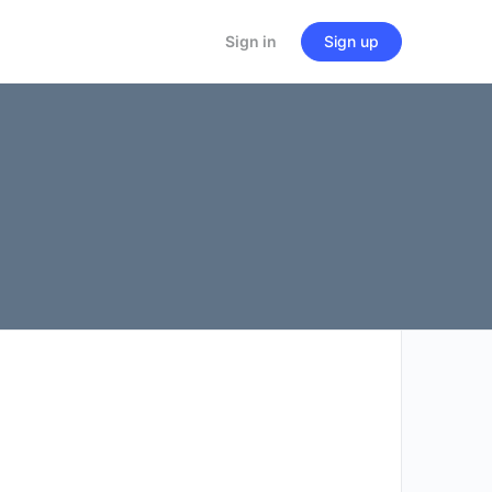
Sign in
Sign up