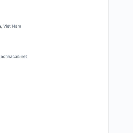
h, Việt Nam
keonhacai5net