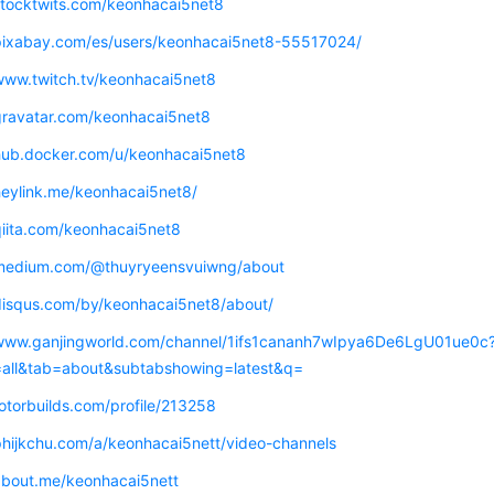
/stocktwits.com/keonhacai5net8
/pixabay.com/es/users/keonhacai5net8-55517024/
/www.twitch.tv/keonhacai5net8
/gravatar.com/keonhacai5net8
/hub.docker.com/u/keonhacai5net8
/heylink.me/keonhacai5net8/
qiita.com/keonhacai5net8
/medium.com/@thuyryeensvuiwng/about
/disqus.com/by/keonhacai5net8/about/
/www.ganjingworld.com/channel/1ifs1cananh7wIpya6De6LgU01ue0c
all&tab=about&subtabshowing=latest&q=
rotorbuilds.com/profile/213258
/phijkchu.com/a/keonhacai5nett/video-channels
/about.me/keonhacai5nett