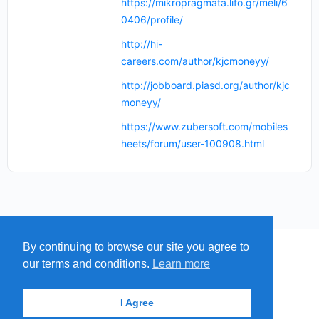
https://mikropragmata.lifo.gr/meli/6
0406/profile/
http://hi-
careers.com/author/kjcmoneyy/
http://jobboard.piasd.org/author/kjc
moneyy/
https://www.zubersoft.com/mobiles
heets/forum/user-100908.html
By continuing to browse our site you agree to
MENU
MAP
SUBMIT A SPRING
our terms and conditions.
Learn more
ITEMS
© 2026 - Find A Spring
I Agree