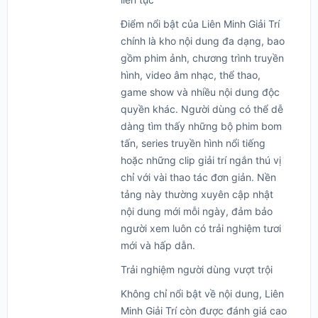
Điểm nổi bật của Liên Minh Giải Trí
chính là kho nội dung đa dạng, bao
gồm phim ảnh, chương trình truyền
hình, video âm nhạc, thể thao,
game show và nhiều nội dung độc
quyền khác. Người dùng có thể dễ
dàng tìm thấy những bộ phim bom
tấn, series truyền hình nổi tiếng
hoặc những clip giải trí ngắn thú vị
chỉ với vài thao tác đơn giản. Nền
tảng này thường xuyên cập nhật
nội dung mới mỗi ngày, đảm bảo
người xem luôn có trải nghiệm tươi
mới và hấp dẫn.
Trải nghiệm người dùng vượt trội
Không chỉ nổi bật về nội dung, Liên
Minh Giải Trí còn được đánh giá cao