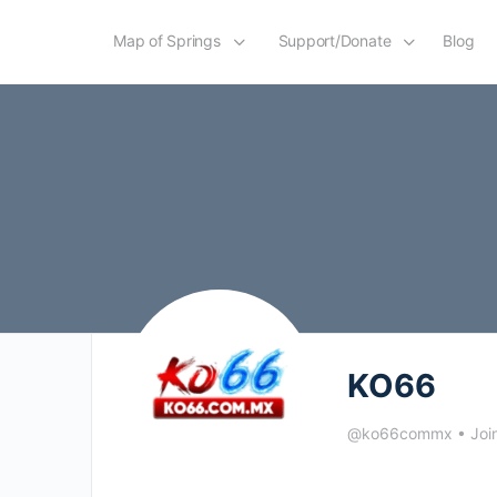
Map of Springs
Support/Donate
Blog
KO66
@ko66commx
•
Joi