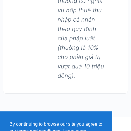
thưởng có nghĩa
vụ nộp thuế thu
nhập cá nhân
theo quy định
của pháp luật
(thường là 10%
cho phần giá trị
vượt quá 10 triệu
đồng).
By continuing to browse our site you agree to
MENU
MAP
SUBMIT A SPRING