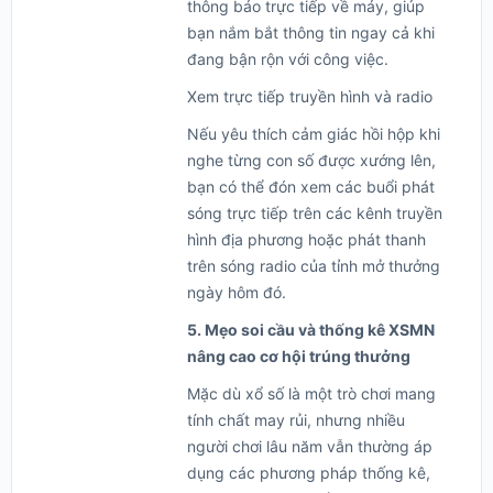
thông báo trực tiếp về máy, giúp
bạn nắm bắt thông tin ngay cả khi
đang bận rộn với công việc.
Xem trực tiếp truyền hình và radio
Nếu yêu thích cảm giác hồi hộp khi
nghe từng con số được xướng lên,
bạn có thể đón xem các buổi phát
sóng trực tiếp trên các kênh truyền
hình địa phương hoặc phát thanh
trên sóng radio của tỉnh mở thưởng
ngày hôm đó.
5. Mẹo soi cầu và thống kê XSMN
nâng cao cơ hội trúng thưởng
Mặc dù xổ số là một trò chơi mang
tính chất may rủi, nhưng nhiều
người chơi lâu năm vẫn thường áp
dụng các phương pháp thống kê,