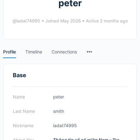
peter
@ladat74995
•
Joined May 2026
•
Active 2 months ago
Menu
Profile
Timeline
Connections
Items
Base
Name
peter
Last Name
smith
Nickname
ladat74995
About You
Thông tin xổ số miền Nam – Tra