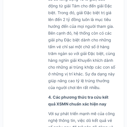
động từ giải Tám cho đến giải Đặc
biệt. Trong đó, giải Đặc biệt trị giá
lên đến 2 tỷ đồng luôn là mục tiêu
hướng đến của mọi người tham gia.
Bên cạnh đó, hệ thống còn có các
giải phụ Đặc biệt dành cho những
tấm vé chỉ sai một chữ số ở hàng
trăm ngàn so với giải Đặc biệt, cùng
hàng nghìn giải Khuyến khích dành
cho những ai trùng khớp các con số
ở những vị trí khác. Sự đa dạng này
giúp nâng cao tỷ lệ trúng thưởng
của người chơi lên rất nhiều.
4. Các phương thức tra cứu kết
quả XSMN chuẩn xác hiện nay
Với sự phát triển mạnh mẽ của công
nghệ thông tin, việc dò kết quả vé