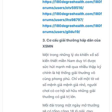
https://180degreehealth.com/180f
orums/users/otv59516/
https://180degreehealth.com/180f
orums/users/ihs98797/
https://180degreehealth.com/180f
orums/users/gildu19/
3. Cơ cấu giải thưởng hấp dẫn của
XSMN
Một trong những lý do khiến xổ số
kiến thiết miền Nam duy trì được
sức hút mạnh mẽ qua nhiều thập kỷ
chính là hệ thống giải thưởng vô
cùng phong phú. Chỉ với một tờ vé
số mệnh giá mệnh giá nhỏ, người
chơi có cơ hội sở hữu những giải
thưởng có giá trị lớn.
Mỗi đài trong một ngày mở thưởng
sẽ có tổng cộng 18 lô giải, dao