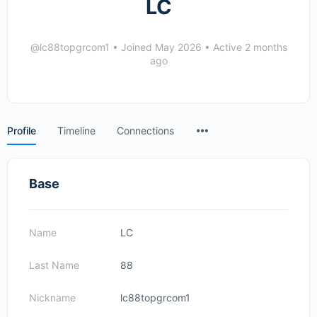
LC
@lc88topgrcom1
•
Joined May 2026
•
Active 2 months
ago
Menu
Profile
Timeline
Connections
Items
Base
Name
LC
Last Name
88
Nickname
lc88topgrcom1