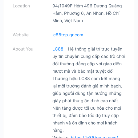
Location
94/1049F Hẻm 496 Dương Quảng
Hàm, Phường 6, An Nhơn, Hồ Chí
Minh, Việt Nam
Website
lc88top.gr.com
About You
LC88
– Hệ thống giải trí trực tuyến
uy tín chuyên cung cấp các trò chơi
đổi thưởng đẳng cấp với giao diện
mượt mà và bảo mật tuyệt đối.
Thương hiệu LC88 cam kết mang
lại môi trường đánh giá minh bạch,
giúp người dùng tận hưởng những
giây phút thư giãn đỉnh cao nhất.
Nền tảng được tối ưu hóa cho mọi
thiết bị, đảm bảo tốc độ truy cập
nhanh và ổn định cho mọi khách
hàng.
Website:
https://lc88top.gr.com/