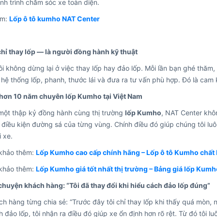
nh trình chăm sóc xe toàn diện.
êm:
Lốp ô tô kumho NAT Center
hỉ thay lốp — là người đồng hành kỹ thuật
i không dừng lại ở việc thay lốp hay đảo lốp. Mỗi lần bạn ghé thăm
 hệ thống lốp, phanh, thước lái và đưa ra tư vấn phù hợp. Đó là cam 
 hơn 10 năm chuyên lốp Kumho tại Việt Nam
 một thập kỷ đồng hành cùng thị trường
lốp Kumho
, NAT Center khô
điều kiện đường sá của từng vùng. Chính điều đó giúp chúng tôi luô
i xe.
khảo thêm:
Lốp Kumho cao cấp chính hãng – Lốp ô tô Kumho chất 
khảo thêm:
Lốp Kumho giá tốt nhất thị trường – Bảng giá lốp Kumh
 chuyện khách hàng: “Tôi đã thay đổi khi hiểu cách đảo lốp đúng”
h hàng từng chia sẻ: “Trước đây tôi chỉ thay lốp khi thấy quá mòn
 đảo lốp, tôi nhận ra điều đó giúp xe ổn định hơn rõ rệt. Từ đó tôi