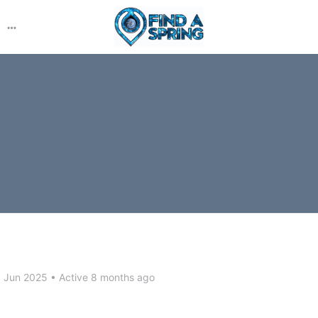
More
options
d Jun 2025
•
Active 8 months ago