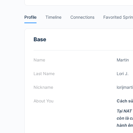
Profile
Timeline
Connections
Favorited Spri
Base
Name
Martin
Last Name
Lori J.
Nickname
lorijmart
About You
Cách sử
Tại NAT 
còn là 
hành êm 