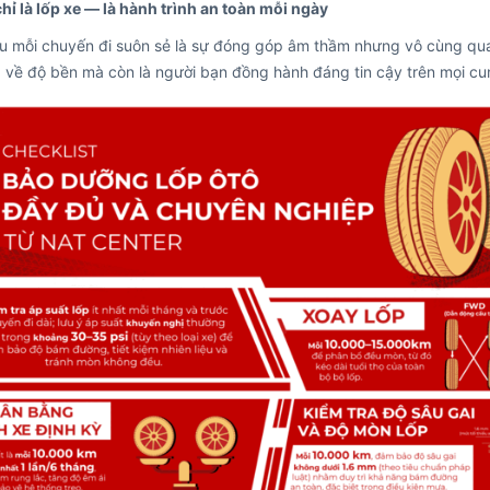
ỉ là lốp xe — là hành trình an toàn mỗi ngày
u mỗi chuyến đi suôn sẻ là sự đóng góp âm thầm nhưng vô cùng qua
g về độ bền mà còn là người bạn đồng hành đáng tin cậy trên mọi c