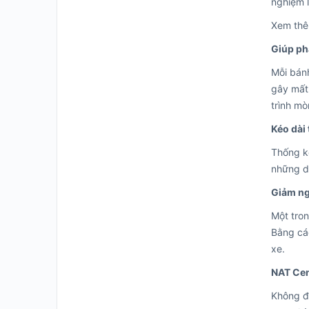
nghiệm l
Xem th
Giúp ph
Mỗi bánh
gây mất
trình m
Kéo dài
Thống kê
những dò
Giảm ng
Một tron
Bằng các
xe.
NAT Cen
Không đ