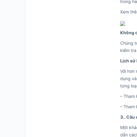
trong hà
Xem th
Không c
Chúng tô
kiểm tra
Lịch sử
Với hơn
dụng và 
từng loạ
– Tham 
– Tham 
3.. Câu
Một khác
dẫn cách