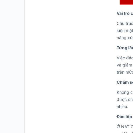
Vai trò 
Cấu trúc
kiện mặt
năng xử 
Từng lầ
Việc đảo
và giảm 
trên mứ
Chăm só
Không có
được ch
nhiều.
Đảo lốp
Ở NAT Ce