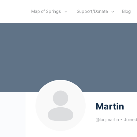
Map of Springs
Support/Donate
Blog
Martin
@lorijmartin
•
Joine