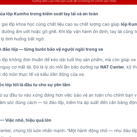
của lốp Kumho trong kiểm soát tay lái và an toàn
 gai lốp khoa học cùng chất liệu cao su chất lượng cao giúp
lốp Ku
 đường ẩm ướt hoặc gồ ghề. Khi lốp vận hành ổn định, tay lái cũng t
lý tình huống bất ngờ.
n đảo lốp — từng bước bảo vệ người ngồi trong xe
 lốp không đơn thuần để kéo dài tuổi thọ sản phẩm, mà còn giúp xe d
nguy cơ mất lái. Đó là lý do mỗi lần bảo dưỡng tại
NAT Center
, kỹ t
c độ mòn thực tế và kiểu dẫn động của xe.
c lốp tốt là đầu tư cho sự yên tâm
 sự đầu tư nào xứng đáng hơn việc bảo vệ an toàn cho chính bạn và
ăm sóc đúng cách — từ đảo lốp, kiểm tra áp suất đến cân bằng động
 — Việc nhỏ, hiệu quả lớn
nter, chúng tôi luôn nhấn mạnh: “Một hành động nhỏ — như đảo lốp đ