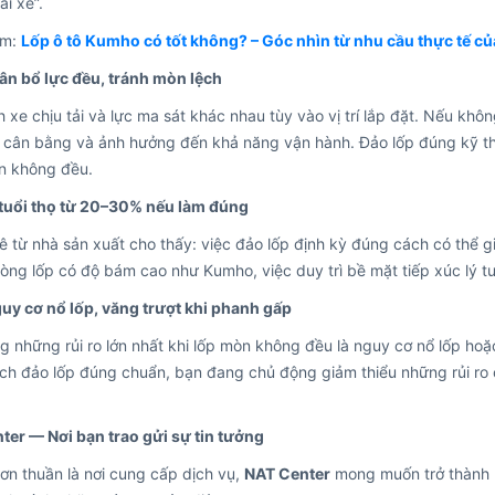
ái xe”.
êm:
Lốp ô tô Kumho có tốt không? – Góc nhìn từ nhu cầu thực tế của
ân bổ lực đều, tránh mòn lệch
 xe chịu tải và lực ma sát khác nhau tùy vào vị trí lắp đặt. Nếu kh
 cân bằng và ảnh hưởng đến khả năng vận hành. Đảo lốp đúng kỹ th
òn không đều.
 tuổi thọ từ 20–30% nếu làm đúng
 từ nhà sản xuất cho thấy: việc đảo lốp định kỳ đúng cách có thể gi
ng lốp có độ bám cao như Kumho, việc duy trì bề mặt tiếp xúc lý tưở
uy cơ nổ lốp, văng trượt khi phanh gấp
g những rủi ro lớn nhất khi lốp mòn không đều là nguy cơ nổ lốp ho
h đảo lốp đúng chuẩn, bạn đang chủ động giảm thiểu những rủi ro c
ter — Nơi bạn trao gửi sự tin tưởng
ơn thuần là nơi cung cấp dịch vụ,
NAT Center
mong muốn trở thành n