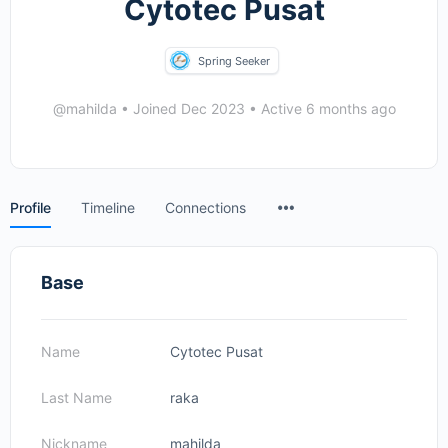
Cytotec Pusat
Spring Seeker
@mahilda
•
Joined Dec 2023
•
Active 6 months ago
Menu
Profile
Timeline
Connections
Items
Base
Name
Cytotec Pusat
Last Name
raka
Nickname
mahilda