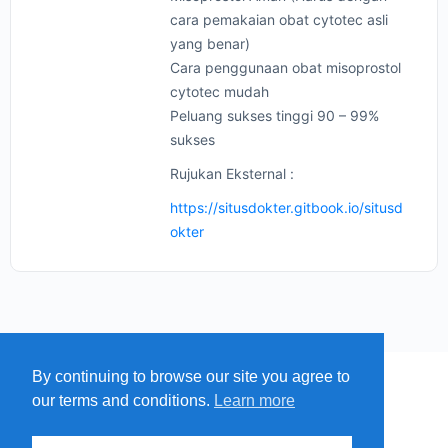
cara pemakaian obat cytotec asli
yang benar)
Cara penggunaan obat misoprostol
cytotec mudah
Peluang sukses tinggi 90 – 99%
sukses
Rujukan Eksternal :
https://situsdokter.gitbook.io/situsd
okter
By continuing to browse our site you agree to
MENU
MAP
SUBMIT A SPRING
our terms and conditions.
Learn more
ITEMS
© 2026 - Find A Spring