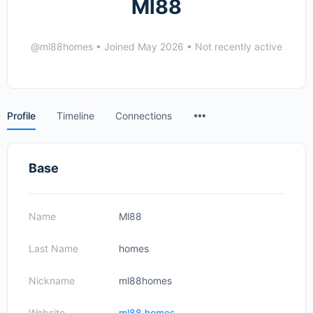
Ml88
@ml88homes
•
Joined May 2026
•
Not recently active
Menu
Profile
Timeline
Connections
Items
Base
Name
Ml88
Last Name
homes
Nickname
ml88homes
Website
ml88.homes