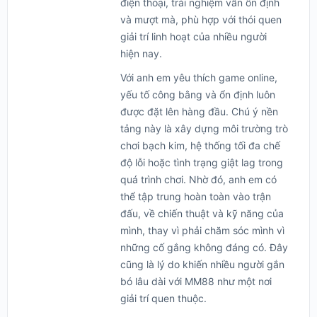
điện thoại, trải nghiệm vẫn ổn định
và mượt mà, phù hợp với thói quen
giải trí linh hoạt của nhiều người
hiện nay.
Với anh em yêu thích game online,
yếu tố công bằng và ổn định luôn
được đặt lên hàng đầu. Chú ý nền
tảng này là xây dựng môi trường trò
chơi bạch kim, hệ thống tối đa chế
độ lỗi hoặc tình trạng giật lag trong
quá trình chơi. Nhờ đó, anh em có
thể tập trung hoàn toàn vào trận
đấu, về chiến thuật và kỹ năng của
mình, thay vì phải chăm sóc mình vì
những cố gắng không đáng có. Đây
cũng là lý do khiến nhiều người gắn
bó lâu dài với MM88 như một nơi
giải trí quen thuộc.