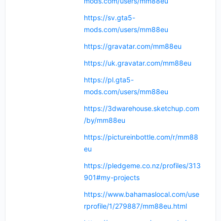
mods.com/users/mm88eu
https://sv.gta5-
mods.com/users/mm88eu
https://gravatar.com/mm88eu
https://uk.gravatar.com/mm88eu
https://pl.gta5-
mods.com/users/mm88eu
https://3dwarehouse.sketchup.com
/by/mm88eu
https://pictureinbottle.com/r/mm88
eu
https://pledgeme.co.nz/profiles/313
901#my-projects
https://www.bahamaslocal.com/use
rprofile/1/279887/mm88eu.html