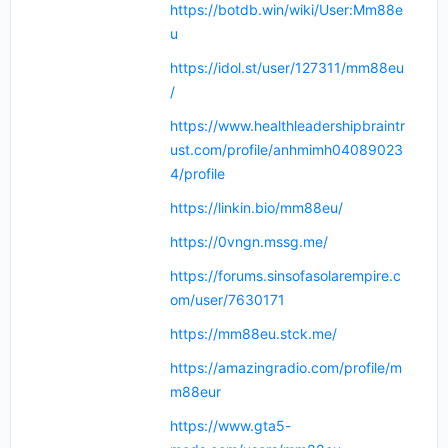
https://botdb.win/wiki/User:Mm88e
u
https://idol.st/user/127311/mm88eu
/
https://www.healthleadershipbraintr
ust.com/profile/anhmimh04089023
4/profile
https://linkin.bio/mm88eu/
https://0vngn.mssg.me/
https://forums.sinsofasolarempire.c
om/user/7630171
https://mm88eu.stck.me/
https://amazingradio.com/profile/m
m88eur
https://www.gta5-