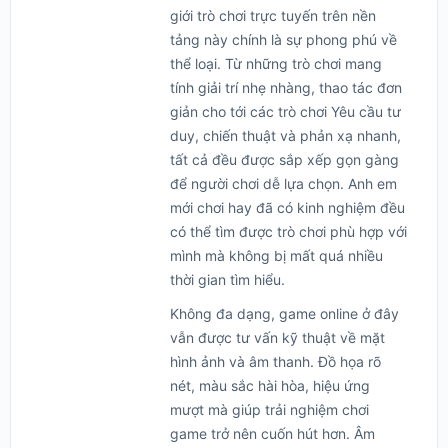
giới trò chơi trực tuyến trên nền
tảng này chính là sự phong phú về
thể loại. Từ những trò chơi mang
tính giải trí nhẹ nhàng, thao tác đơn
giản cho tới các trò chơi Yêu cầu tư
duy, chiến thuật và phản xạ nhanh,
tất cả đều được sắp xếp gọn gàng
để người chơi dễ lựa chọn. Anh em
mới chơi hay đã có kinh nghiệm đều
có thể tìm được trò chơi phù hợp với
mình mà không bị mất quá nhiều
thời gian tìm hiểu.
Không đa dạng, game online ở đây
vẫn được tư vấn kỹ thuật về mặt
hình ảnh và âm thanh. Đồ họa rõ
nét, màu sắc hài hòa, hiệu ứng
mượt mà giúp trải nghiệm chơi
game trở nên cuốn hút hơn. Âm