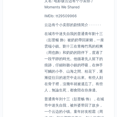
又名: 电影版云边有个小卖部 /
Moments We Shared
IMDb: tt29509966
云边有个小卖部的剧情简介 · · · · · ·
在城市中迷失自我的普通青年劉十三
（彭昱暢 飾）被奶奶帶回家鄉，一座
雲端小鎮。劉十三在青梅竹馬的程爽
（周也飾）和奶奶的陪伴下，度過了
一段平靜的時光。他循著先人留下的
痕跡，仔細聆聽小鎮的呼吸，在伸手
可觸的小亭、山海之間、桂花下，逐
漸從往日的迷茫中走出來。有些人刻
在骨子裡，沒幾年就被遺忘了。有些
人，無論生死，都會陪在你身邊。
普通青年刘十三（彭昱畅 饰），在城
市中迷失自我，被外婆带回了故乡，
一个云边的小镇。童年好友程霜（周