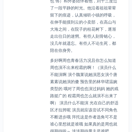
也 饰）和外婆陪伴着他，刘十三度过
了一段平静的时光。他沿着祖祖辈辈
留下的痕迹，认真倾听小镇的呼吸，
在伸手能摸到云的小卖部，在高山与
大海之间，在院子的桂花树下，逐渐
走出往日的迷惘。有些人刻骨铭心，
没几年就遗忘。有些人不论生死，都
陪在你身旁。
多好啊周也青春活力况且你怎么知道
周也演不出来程霜的啊！（演员什么
不能演啊 演个魏莱说她演恶女演个唐
素素说她演的傻 预告里的林华珺温婉
类型的 哦对了周也也演过妈妈 她的戏
路挺广的 程霜周也怎么就演不出来了
啊） 演员什么不能演 光在自己的舒适
区才拉胯呢 演员就应该尝试不同角色
不断进步哦 拜托这是作者选角可不是
谁心里想就是谁哦 如果真的是周也就
很期待啦～ 浅浅期待男主是谁吧