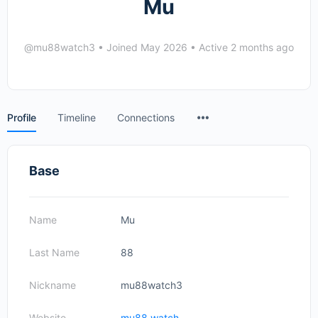
Mu
@mu88watch3
•
Joined May 2026
•
Active 2 months ago
Menu
Profile
Timeline
Connections
Items
Base
Name
Mu
Last Name
88
Nickname
mu88watch3
Website
mu88.watch