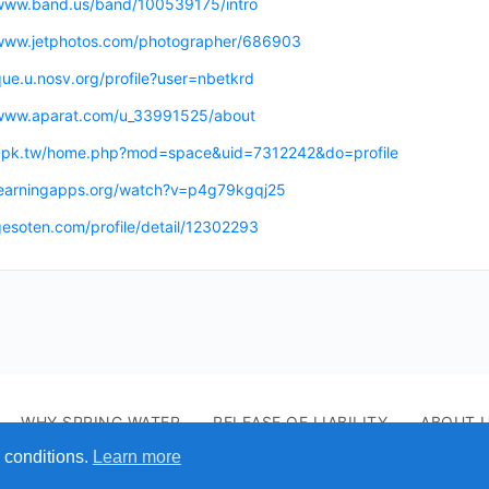
/www.band.us/band/100539175/intro
/www.jetphotos.com/photographer/686903
que.u.nosv.org/profile?user=nbetkrd
/www.aparat.com/u_33991525/about
/apk.tw/home.php?mod=space&uid=7312242&do=profile
/learningapps.org/watch?v=p4g79kgqj25
gesoten.com/profile/detail/12302293
WHY SPRING WATER
RELEASE OF LIABILITY
ABOUT 
 conditions.
Learn more