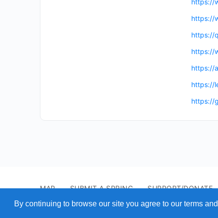
https:/
https:/
https://
https:/
https:/
https:/
https://
MAP
SUBMIT A SPRING
SUPPORT/DONATE
© 2026 - Find A Spring
By continuing to browse our site you agree to our terms and