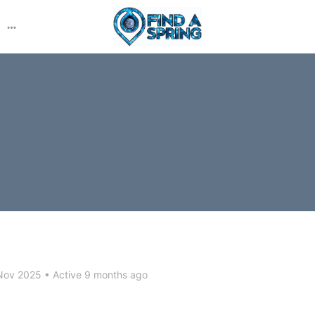
More
options
Nov 2025
•
Active 9 months ago