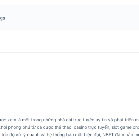
ngs
d
ợc xem là một trong những nhà cái trực tuyến uy tín và phát triển 
chơi phong phú từ cá cược thể thao, casino trực tuyến, slot game c
n, tốc độ xử lý nhanh và hệ thống bảo mật hiện đại, NBET đảm bảo mô