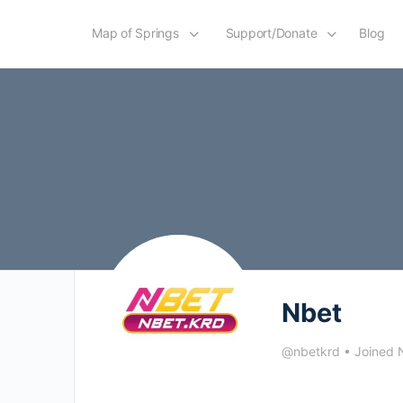
Map of Springs
Support/Donate
Blog
Nbet
@nbetkrd
•
Joined 