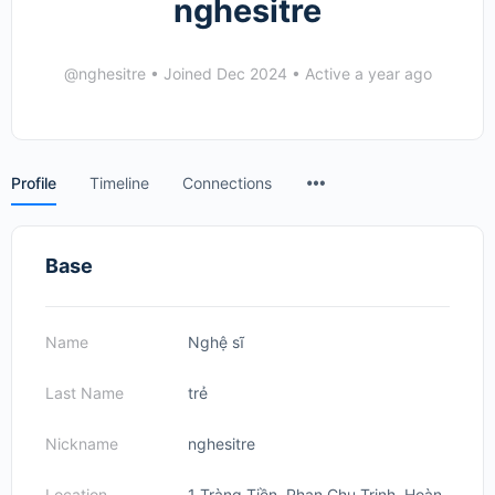
nghesitre
@nghesitre
•
Joined Dec 2024
•
Active a year ago
Menu
Profile
Timeline
Connections
Items
Base
Name
Nghệ sĩ
Last Name
trẻ
Nickname
nghesitre
Location
1 Tràng Tiền, Phan Chu Trinh, Hoàn