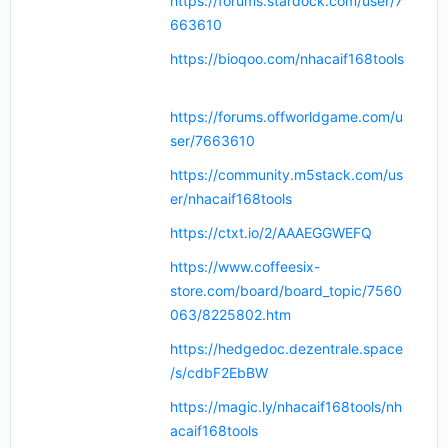
https://forums.stardock.com/user/7
663610
https://bioqoo.com/nhacaif168tools
https://forums.offworldgame.com/u
ser/7663610
https://community.m5stack.com/us
er/nhacaif168tools
https://ctxt.io/2/AAAEGGWEFQ
https://www.coffeesix-
store.com/board/board_topic/7560
063/8225802.htm
https://hedgedoc.dezentrale.space
/s/cdbF2EbBW
https://magic.ly/nhacaif168tools/nh
acaif168tools