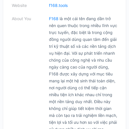
Website
f168.tools
About You
F168
là một cái tên đang dần trở
nên quen thuộc trong nhiều lĩnh vực
trực tuyến, đặc biệt là trong cộng
đồng người dùng quan tâm đến giải
trí kỹ thuật số và các nền tảng dịch
vụ hiện đại. Với sự phát triển nhanh
chóng của công nghệ và nhu cầu
ngày càng cao của người dùng,
F168 được xây dựng với mục tiêu
mang lại một hệ sinh thái toàn diện,
nơi người dùng có thể tiếp cận
nhiều tiện ích khác nhau chỉ trong
một nền tảng duy nhất. Điều này
không chỉ giúp tiết kiệm thời gian
mà còn tạo ra trải nghiệm liền mạch,
tiện lợi và tối ưu hơn so với việc phải