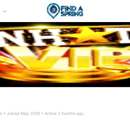
More
options
vn
•
Joined May 2026
•
Active 2 months ago