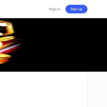
Sign in
Sign up