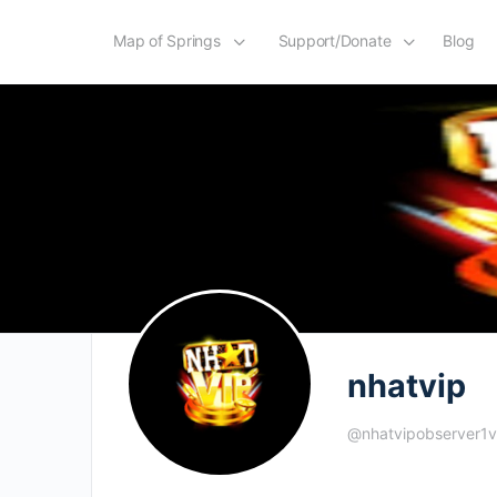
Map of Springs
Support/Donate
Blog
nhatvip
@nhatvipobserver1