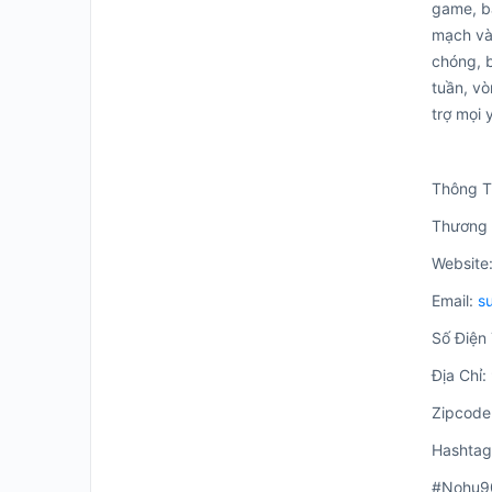
game, bắ
mạch và 
chóng, 
tuần, v
trợ mọi 
Thông Ti
Thương 
Website
Email:
s
Số Điện
Địa Chỉ
Zipcode
Hashtag
#Nohu90