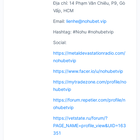
Địa chỉ: 14 Phạm Văn Chiêu, P9, Gò
Vấp, HCM
Email:
lienhe@nohubet.vip
Hashtag: #Nohu #nohubetvip
Social:
https://metaldevastationradio.com/
nohubetvip
https://www.facer.io/u/nohubetvip
https://mytradezone.com/profile/no
hubetvip
https://forum.repetier.com/profile/n
ohubetvip
https://vetstate.ru/forum/?
PAGE_NAME=profile_view&UID=163
351