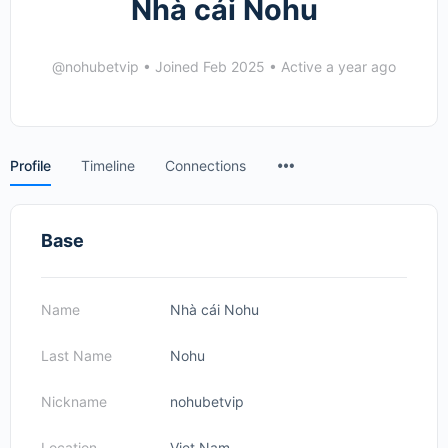
Nhà cái Nohu
@nohubetvip
•
Joined Feb 2025
•
Active a year ago
Menu
Profile
Timeline
Connections
Items
Base
Name
Nhà cái Nohu
Last Name
Nohu
Nickname
nohubetvip
Location
Viet Nam