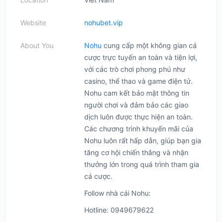
Website
nohubet.vip
About You
Nohu
cung cấp một không gian cá
cược trực tuyến an toàn và tiện lợi,
với các trò chơi phong phú như
casino, thể thao và game điện tử.
Nohu cam kết bảo mật thông tin
người chơi và đảm bảo các giao
dịch luôn được thực hiện an toàn.
Các chương trình khuyến mãi của
Nohu luôn rất hấp dẫn, giúp bạn gia
tăng cơ hội chiến thắng và nhận
thưởng lớn trong quá trình tham gia
cá cược.
Follow nhà cái Nohu:
Hotline: 0949679622