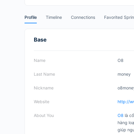
Profile
Timeline
Connections
Favorited Spri
Base
Name
O8
Last Name
money
Nickname
o8mone
Website
http://
About You
O8
là cổ
hàng loạ
giúp ngư