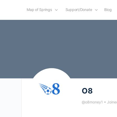
Map of Springs
Support/Donate
Blog
O8
@o8money1
•
Joine