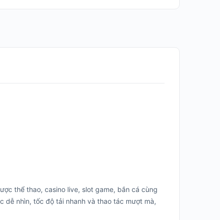
cược thể thao, casino live, slot game, bắn cá cùng
c dễ nhìn, tốc độ tải nhanh và thao tác mượt mà,