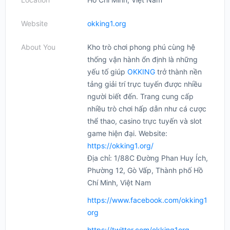
Website
okking1.org
About You
Kho trò chơi phong phú cùng hệ
thống vận hành ổn định là những
yếu tố giúp
OKKING
trở thành nền
tảng giải trí trực tuyến được nhiều
người biết đến. Trang cung cấp
nhiều trò chơi hấp dẫn như cá cược
thể thao, casino trực tuyến và slot
game hiện đại. Website:
https://okking1.org/
Địa chỉ: 1/88C Đường Phan Huy Ích,
Phường 12, Gò Vấp, Thành phố Hồ
Chí Minh, Việt Nam
https://www.facebook.com/okking1
org
https://twitter.com/okking1org